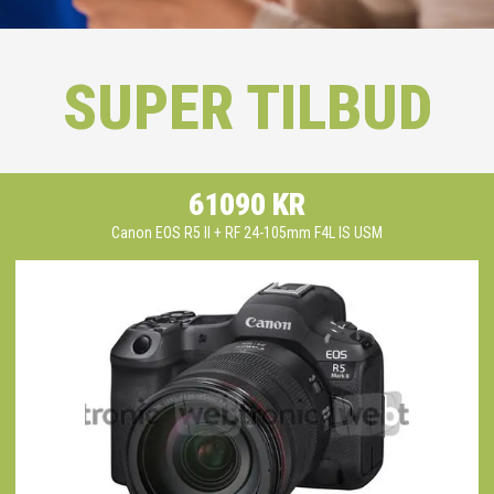
SUPER TILBUD
61090 KR
Canon EOS R5 II + RF 24-105mm F4L IS USM