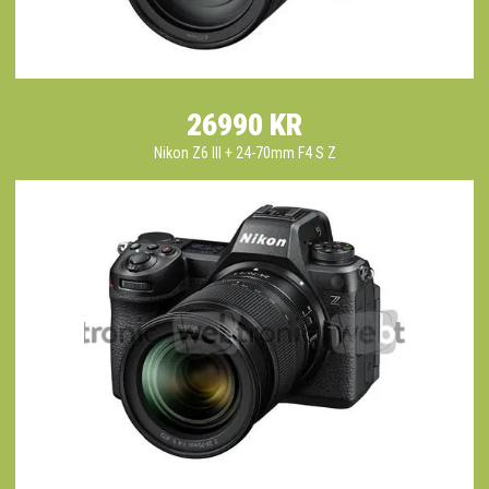
26990 KR
Nikon Z6 III + 24-70mm F4 S Z