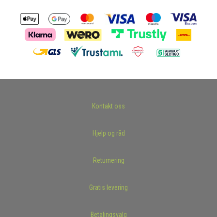
Kontakt oss
Hjelp og råd
Returnering
Gratis levering
Betalingsvalg