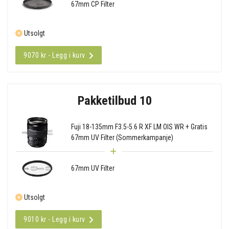
67mm CP Filter
Utsolgt
9070 kr - Legg i kurv
Pakketilbud 10
Fuji 18-135mm F3.5-5.6 R XF LM OIS WR + Gratis
67mm UV Filter (Sommerkampanje)
67mm UV Filter
Utsolgt
9010 kr - Legg i kurv