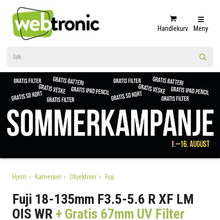
Handlekurv
Meny
Hjem
Kameraer
Objektiver
Fuji
Fuji 18-135mm F3.5-5.6 R XF LM
OIS WR
+ Gratis 67mm UV Filter