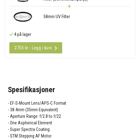
58mm UV Filter
4 på lager
2755 kr - Legg i kurv
Spesifikasjoner
EF-S-Mount Lens/APS-C Format
38.4mm (35mm Equivalent)
Aperture Range: f/2.8 to f/22
One Aspherical Element
Super Spectra Coating
STM Stepping AF Motor