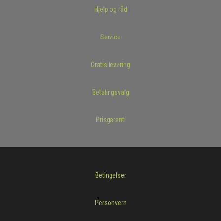
Hjelp og råd
Service
Gratis levering
Betalingsvalg
Prisgaranti
Betingelser
Personvern