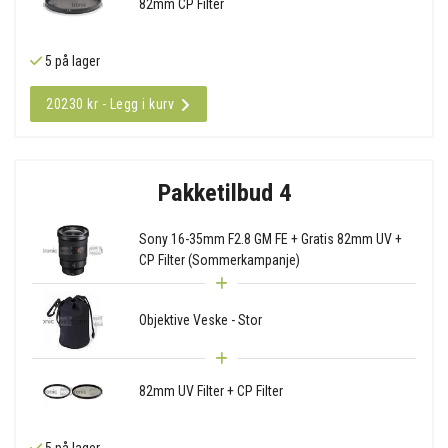
82mm CP Filter
5 på lager
20230 kr - Legg i kurv
Pakketilbud 4
Sony 16-35mm F2.8 GM FE + Gratis 82mm UV +
CP Filter (Sommerkampanje)
Objektive Veske - Stor
82mm UV Filter + CP Filter
5 på lager