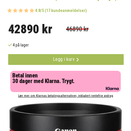
4.8/5 (17 kundeanmeldelser)
42890 kr
46890 kr
4 på lager
Legg i kurv
Betal innen
30 dager med Klarna. Trygt.
Lær mer om Klarnas betalingsalternativer, inkludert rentefrie avdrag