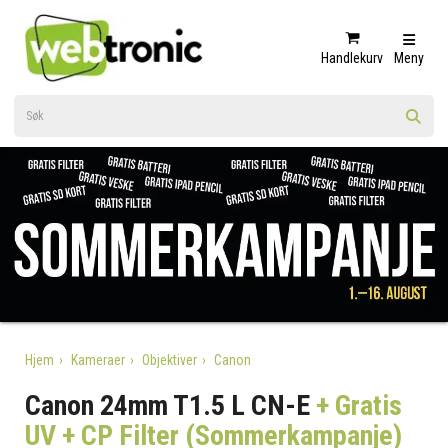
Handlekurv
Meny
Hjem
Kameraer
Objektiver
Canon
Canon 24mm T1.5 L CN-E
+ Gratis
UV + CP Filter (Sommerkampanje)