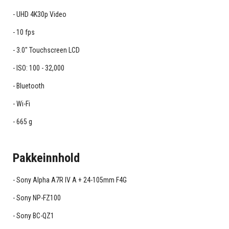
UHD 4K30p Video
10 fps
3.0" Touchscreen LCD
ISO: 100 - 32,000
Bluetooth
Wi-Fi
665 g
Pakkeinnhold
Sony Alpha A7R IV A + 24-105mm F4G
Sony NP-FZ100
Sony BC-QZ1