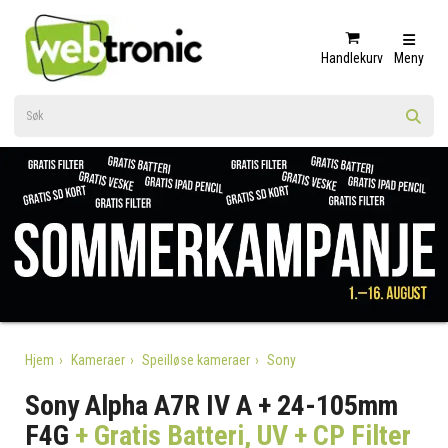
Handlekurv
Meny
Hjem
Kameraer
Speilløse kameraer
Sony
Sony Alpha A7R IV A + 24-105mm
F4G
+ Gratis Batteri, UV + CP Filter