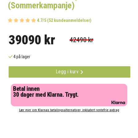
(Sommerkampanje)
4.7/5 (52 kundeanmeldelser)
39090 kr
42490 kr
4 på lager
Legg i kurv
Betal innen
30 dager med Klarna. Trygt.
Lær mer om Klarnas betalingsalternativer, inkludert rentefrie avdrag