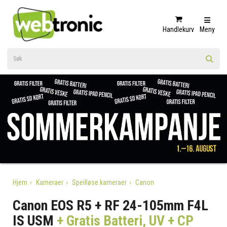
Handlekurv
Meny
Hjem
Kameraer
Speilløse kameraer
Canon
Canon EOS R5 + RF 24-105mm F4L
IS USM
+ Gratis Batteri, UV + CP