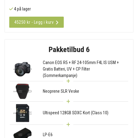
4 på lager
45250 kr - Legg i kurv
Pakketilbud 6
Canon EOS R5 + RF 24-105mm F4L IS USM +
Gratis Batteri, UV + CP Filter
(Sommerkampanje)
Neoprene SLR Veske
Ultispeed 128GB SDXC Kort (Class 10)
LP-E6