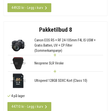
44920 kr - Legg i kurv
Pakketilbud 8
Canon EOS R5 + RF 24-105mm F4L IS USM +
Gratis Batteri, UV + CP Filter
(Sommerkampanje)
Neoprene SLR Veske
Ultispeed 128GB SDXC Kort (Class 10)
4 på lager
44710 kr - Legg i kurv