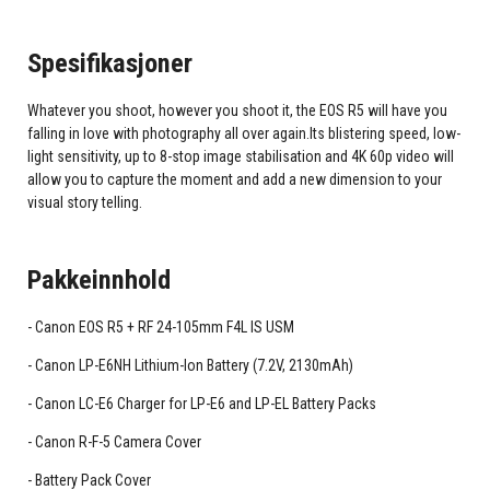
Spesifikasjoner
Whatever you shoot, however you shoot it, the EOS R5 will have you
falling in love with photography all over again.Its blistering speed, low-
light sensitivity, up to 8-stop image stabilisation and 4K 60p video will
allow you to capture the moment and add a new dimension to your
visual story telling.
Pakkeinnhold
Canon EOS R5 + RF 24-105mm F4L IS USM
Canon LP-E6NH Lithium-Ion Battery (7.2V, 2130mAh)
Canon LC-E6 Charger for LP-E6 and LP-EL Battery Packs
Canon R-F-5 Camera Cover
Battery Pack Cover