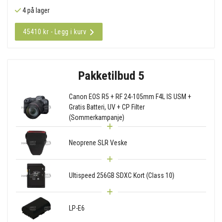
4 på lager
45410 kr - Legg i kurv
Pakketilbud 5
Canon EOS R5 + RF 24-105mm F4L IS USM +
Gratis Batteri, UV + CP Filter
(Sommerkampanje)
Neoprene SLR Veske
Ultispeed 256GB SDXC Kort (Class 10)
LP-E6