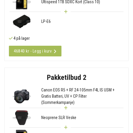
Ultispeed 1TB SDXC Kort (Class 10)
LP-E6
4 på lager
46840 kr - Legg i kurv
Pakketilbud 2
Canon EOS R5 + RF 24-105mm F4L IS USM +
Gratis Batteri, UV + CP Filter
(Sommerkampanje)
Neoprene SLR Veske