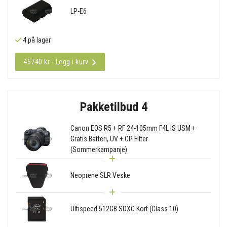
LP-E6
4 på lager
45740 kr - Legg i kurv
Pakketilbud 4
Canon EOS R5 + RF 24-105mm F4L IS USM +
Gratis Batteri, UV + CP Filter
(Sommerkampanje)
Neoprene SLR Veske
Ultispeed 512GB SDXC Kort (Class 10)