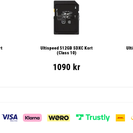
Ult
rt
Ultispeed 512GB SDXC Kort
(Class 10)
1090 kr