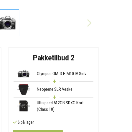
Pakketilbud 2
Olympus OM-D E-M10 IV Sølv
Neoprene SLR Veske
Ultispeed 512GB SDXC Kort
(Class 10)
6 på lager