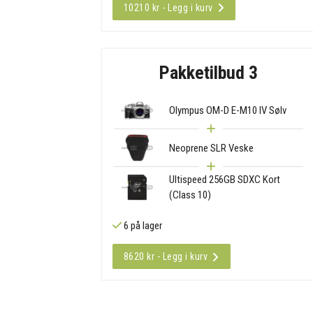
10210 kr - Legg i kurv
Pakketilbud 3
Olympus OM-D E-M10 IV Sølv
Neoprene SLR Veske
Ultispeed 256GB SDXC Kort
(Class 10)
6 på lager
8620 kr - Legg i kurv