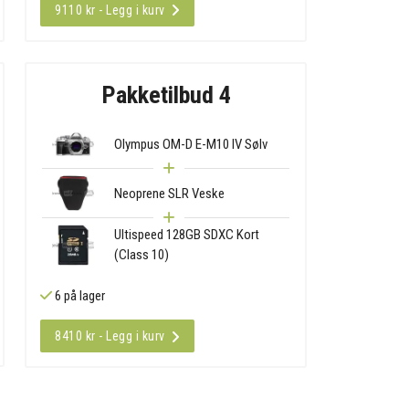
9110 kr - Legg i kurv
Pakketilbud 4
Olympus OM-D E-M10 IV Sølv
Neoprene SLR Veske
Ultispeed 128GB SDXC Kort
(Class 10)
6 på lager
8410 kr - Legg i kurv