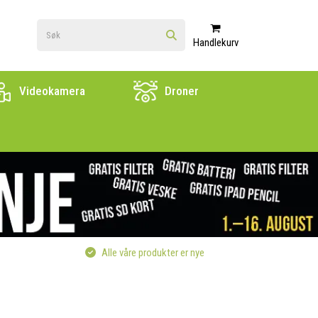
Handlekurv
Videokamera
Droner
Alle våre produkter er nye