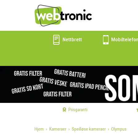
Nettbrett
Mobiltelefo
Prisgaranti
Hjem
Kameraer
Speilløse kameraer
Olympus