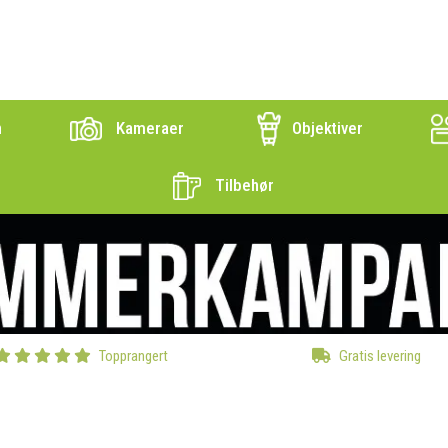
n
Kameraer
Objektiver
Tilbehør
Topprangert
Gratis levering