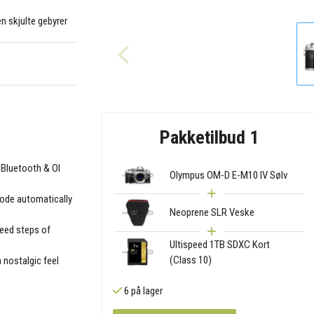
en skjulte gebyrer
Pakketilbud 1
Bluetooth & OI
Olympus OM-D E-M10 IV Sølv
mode automatically
Neoprene SLR Veske
peed steps of
Ultispeed 1TB SDXC Kort
(Class 10)
a nostalgic feel
6 på lager