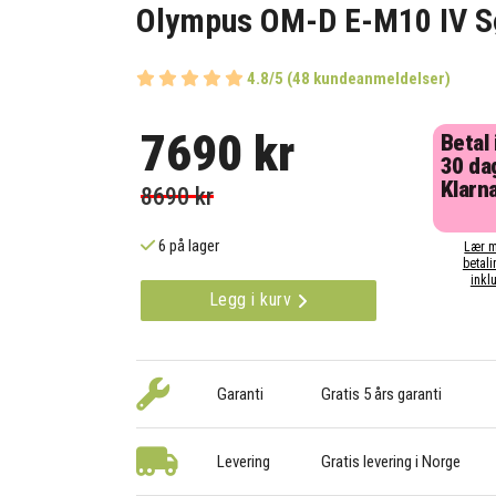
Olympus OM-D E-M10 IV S
4.8/5 (48 kundeanmeldelser)
7690 kr
Betal
30 da
Klarna
8690 kr
6 på lager
Lær m
betali
inklu
Legg i kurv
Garanti
Gratis 5 års garanti
Levering
Gratis levering i Norge