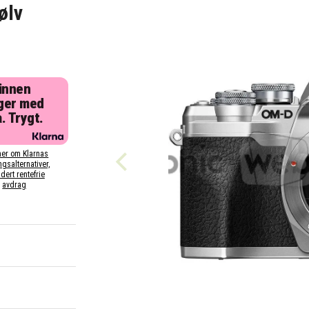
ølv
 innen
ger med
. Trygt.
er om Klarnas
ngsalternativer,
dert rentefrie
avdrag