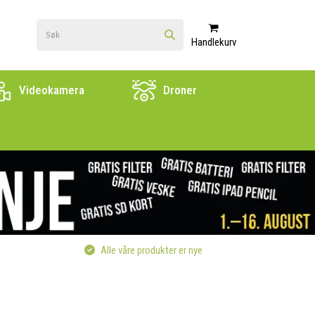
Handlekurv
Videokamera
Droner
Alle våre produkter er nye