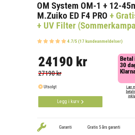
OM System OM-1 + 12-4
M.Zuiko ED F4 PRO
+ Grati
+ UV Filter (Sommerkampa
4.7/5 (17 kundeanmeldelser)
24190 kr
Betal
30 da
Klarna
27190 kr
Utsolgt
Lær m
betali
inklu
Legg i kurv
Garanti
Gratis 5 års garanti