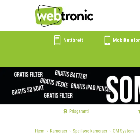
Nettbrett
Mobiltelefo
Prisgaranti
Hjem
Kameraer
Speilløse kameraer
OM System