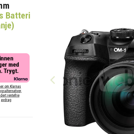
5mm
s Batteri
nje)
 innen
ger med
. Trygt.
er om Klarnas
ngsalternativer,
dert rentefrie
avdrag