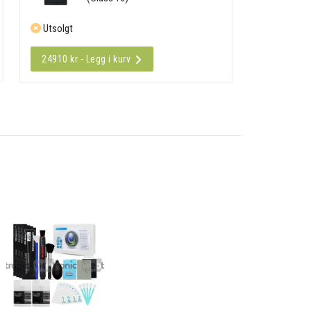
Utsolgt
24910 kr - Legg i kurv