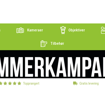
n
Kameraer
Objektiver
Tilbehør
Topprangert
Gratis levering