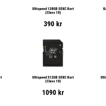
K
Ultispeed 128GB SDXC Kort
(Class 10)
390 kr
Ult
rt
Ultispeed 512GB SDXC Kort
(Class 10)
1090 kr