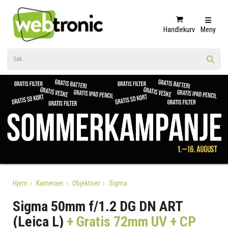
Handlekurv
Meny
Hjem
Kameraer
Objektiver
Sigma
Sigma 50mm f/1.2 DG DN ART
(Leica L)
+ Gratis 72mm UV + CP