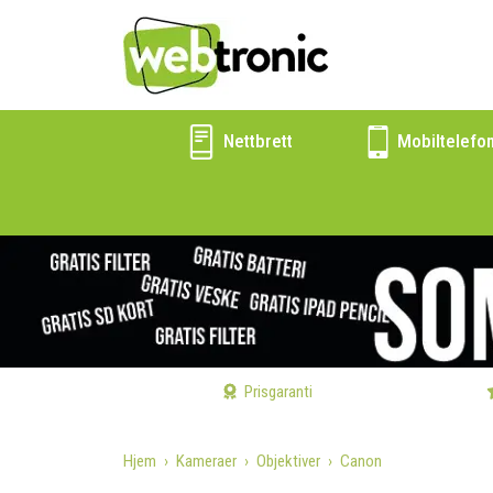
Nettbrett
Mobiltelefo
Prisgaranti
Hjem
Kameraer
Objektiver
Canon