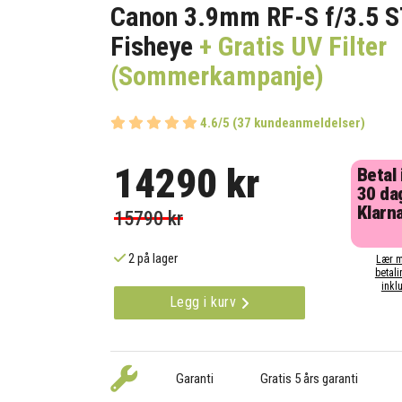
Canon 3.9mm RF-S f/3.5 
Fisheye
+ Gratis UV Filter
(Sommerkampanje)
4.6/5 (37 kundeanmeldelser)
14290 kr
Betal
30 da
Klarna
15790 kr
2 på lager
Lær m
betali
inklu
Legg i kurv
Garanti
Gratis 5 års garanti