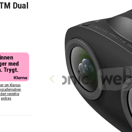
STM Dual
 innen
ger med
. Trygt.
er om Klarnas
ngsalternativer,
dert rentefrie
avdrag