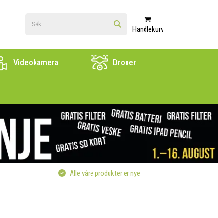
Handlekurv
Videokamera
Droner
Alle våre produkter er nye