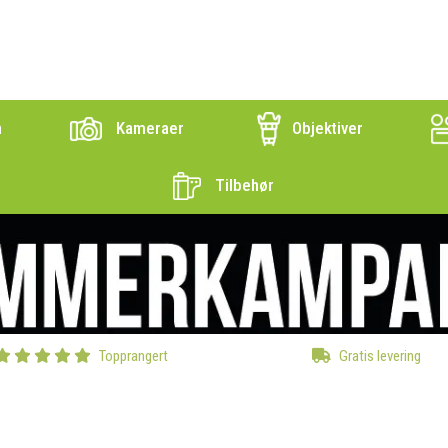
n
Kameraer
Objektiver
Tilbehør
Topprangert
Gratis levering