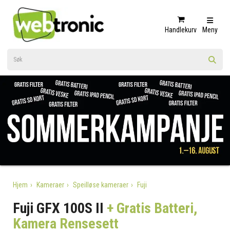
Handlekurv
Meny
Hjem
Kameraer
Speilløse kameraer
Fuji
Fuji GFX 100S II
+ Gratis Batteri,
Kamera Rensesett