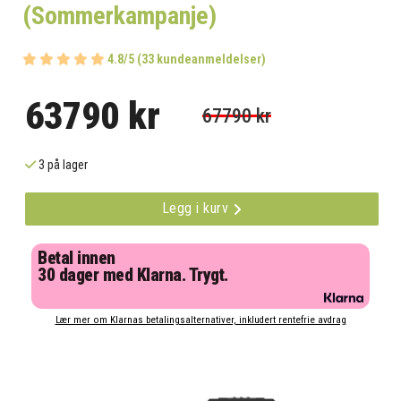
(Sommerkampanje)
4.8/5 (33 kundeanmeldelser)
63790 kr
67790 kr
3 på lager
Legg i kurv
Betal innen
30 dager med Klarna. Trygt.
Lær mer om Klarnas betalingsalternativer, inkludert rentefrie avdrag