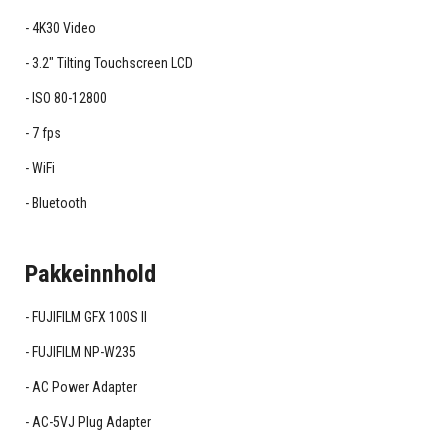
4K30 Video
3.2" Tilting Touchscreen LCD
ISO 80-12800
7 fps
WiFi
Bluetooth
Pakkeinnhold
FUJIFILM GFX 100S II
FUJIFILM NP-W235
AC Power Adapter
AC-5VJ Plug Adapter