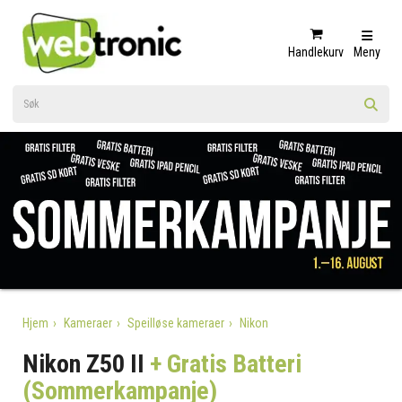
Handlekurv
Meny
Hjem
Kameraer
Speilløse kameraer
Nikon
Nikon Z50 II
+ Gratis Batteri
(Sommerkampanje)