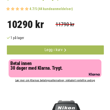
4.7/5 (44 kundeanmeldelser)
10290 kr
11790 kr
1 på lager
Legg i kurv
Betal innen
30 dager med Klarna. Trygt.
Lær mer om Klarnas betalingsalternativer, inkludert rentefrie avdrag