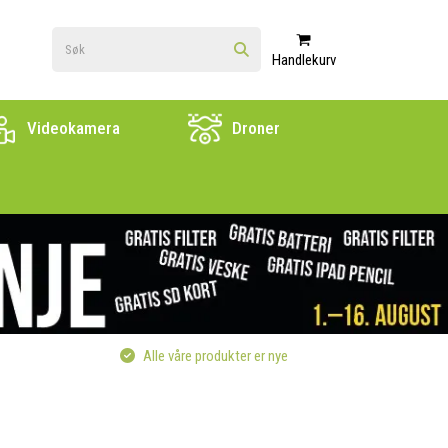
Handlekurv
Videokamera
Droner
Alle våre produkter er nye