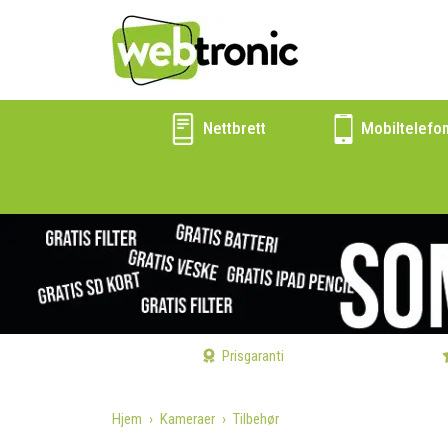
Nettbrett
Mobiltelefo
Prisgaranti
Hjem
Kameraer
Tilbehør