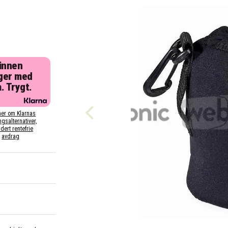
 innen
ger med
. Trygt.
er om Klarnas
ngsalternativer,
dert rentefrie
avdrag