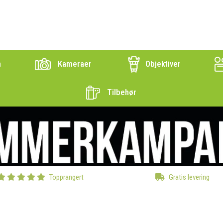
n
Kameraer
Objektiver
Tilbehør
Topprangert
Gratis levering