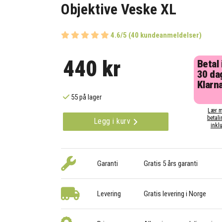
Objektive Veske XL
4.6/5 (40 kundeanmeldelser)
440 kr
Betal
30 da
Klarna
55 på lager
Lær m
betali
Legg i kurv
inklu
Garanti
Gratis 5 års garanti
Levering
Gratis levering i Norge