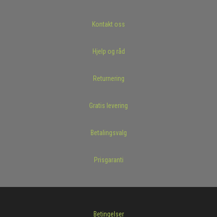
Kontakt oss
Hjelp og råd
Returnering
Gratis levering
Betalingsvalg
Prisgaranti
Betingelser