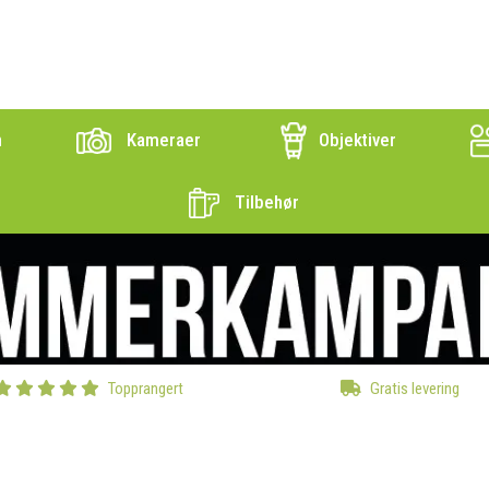
n
Kameraer
Objektiver
Tilbehør
Topprangert
Gratis levering