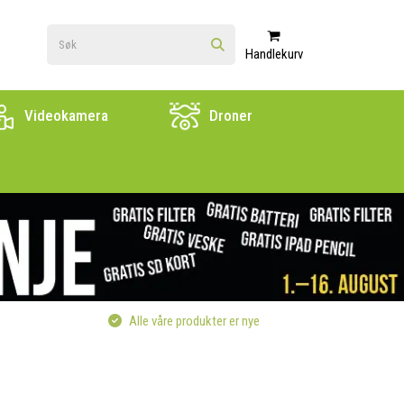
Handlekurv
Videokamera
Droner
Alle våre produkter er nye