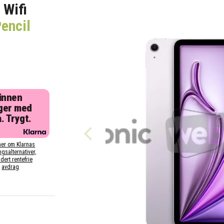
 Wifi
encil
 innen
ger med
. Trygt.
er om Klarnas
ngsalternativer,
dert rentefrie
avdrag