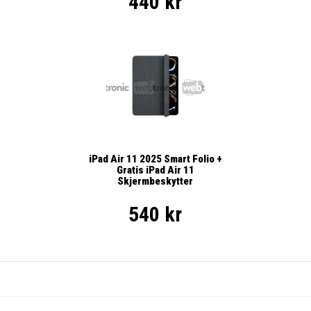
440 kr
iPad Air 11 2025 Smart Folio +
Gratis iPad Air 11
Skjermbeskytter
540 kr