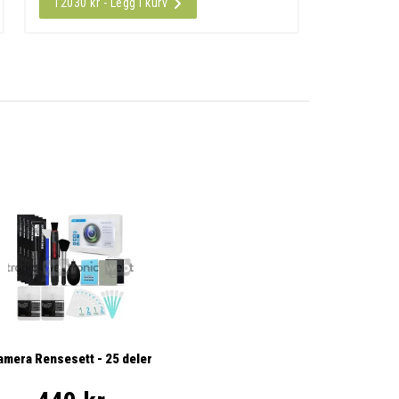
12030 kr - Legg i kurv
amera Rensesett - 25 deler