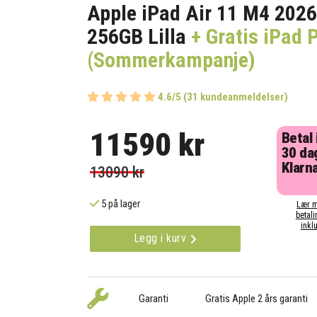
Apple iPad Air 11 M4 2026
256GB Lilla
+ Gratis iPad P
(Sommerkampanje)
4.6/5 (31 kundeanmeldelser)
11590 kr
Betal
30 da
Klarna
13090 kr
5 på lager
Lær m
betali
inklu
Legg i kurv
Garanti
Gratis Apple 2 års garanti