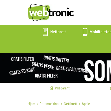
Nettbrett
Mobiltelefo
Prisgaranti
Hjem
Datamaskiner
Nettbrett
Apple