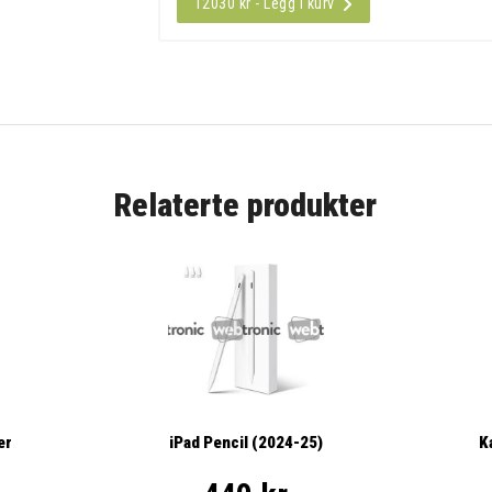
12030 kr - Legg i kurv
Relaterte produkter
er
iPad Pencil (2024-25)
K