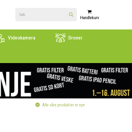
Handlekurv
Videokamera
Droner
Alle våre produkter er nye