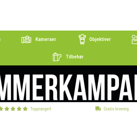
n
Kameraer
Objektiver
Tilbehør
Topprangert
Gratis levering