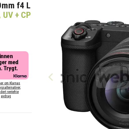
0mm f4 L
i, UV + CP
 innen
ger med
. Trygt.
er om Klarnas
ngsalternativer,
dert rentefrie
avdrag