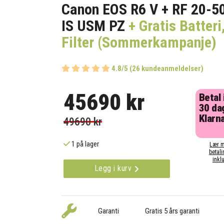
Canon EOS R6 V + RF 20-5
IS USM PZ
+ Gratis Batter
Filter (Sommerkampanje)
4.8/5 (26 kundeanmeldelser)
45690 kr
Betal
30 da
Klarna
49690 kr
1 på lager
Lær m
betali
inklu
Legg i kurv
Garanti
Gratis 5 års garanti