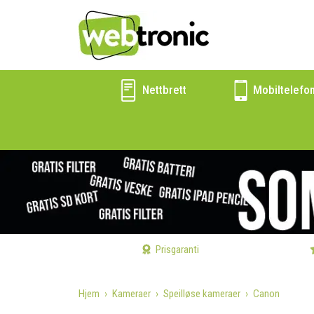
Nettbrett
Mobiltelefo
Prisgaranti
Hjem
Kameraer
Speilløse kameraer
Canon